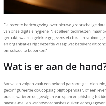
De recente berichtgeving over nieuwe grootschalige datal
van onze digitale hygiëne. Niet alleen techreuzen, maar 
geraakt, waarna gelekte gegevens via fora en schimmig
én organisaties rijst dezelfde vraag: wat betekent dit con
om schade te beperken?
Wat is er aan de hand
Aanvallen volgen vaak een bekend patroon: gestolen inl
geconfigureerde cloudopslag blijft openbaar, of een leve
buit is, variëren de gevolgen van spam en phishing tot iden
naast e-mail en wachtwoordhashes duiken adresgegevens