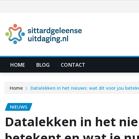
Ga
naar
de
inhoud
HOME
BLOG
CONTACT
Home
Datalekken in het nieuws: wat dit voor jou betek
NIEUWS
Datalekken in het nie
betekent en wat je n