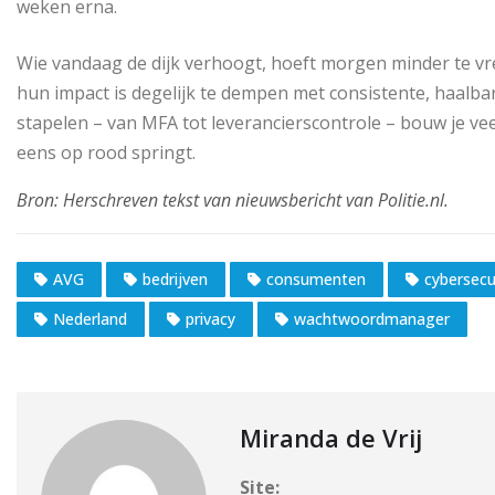
weken erna.
Wie vandaag de dijk verhoogt, hoeft morgen minder te v
hun impact is degelijk te dempen met consistente, haalba
stapelen – van MFA tot leverancierscontrole – bouw je v
eens op rood springt.
AVG
bedrijven
consumenten
cybersecu
Nederland
privacy
wachtwoordmanager
Miranda de Vrij
Site: