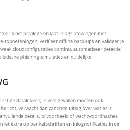
er least privilege en laat inlogs afdwingen met
e-topoefeningen, verifieer offline back-ups en valideer je
Bewaak cloudconfiguraties continu, automatiseer detectie
istische phishing-simulaties en duidelijke
VG
rnstige datalekken; in veel gevallen moeten ook
ericht, verwacht dan concrete uitleg over wat er is
nvullende details, bijvoorbeeld of wachtwoordhashes
n let extra op bankafschriften en inlognotificaties in de