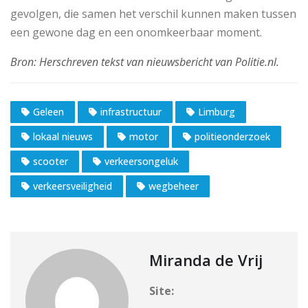
gevolgen, die samen het verschil kunnen maken tussen
een gewone dag en een onomkeerbaar moment.
Geleen
infrastructuur
Limburg
lokaal nieuws
motor
politieonderzoek
scooter
verkeersongeluk
verkeersveiligheid
wegbeheer
Miranda de Vrij
Site: