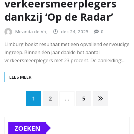
verkeersmeerplegers
dankzij ‘Op de Radar’
Miranda de Vrij
dec 24, 2025
0
Limburg boekt resultaat met een opvallend eenvoudige
ingreep. Binnen één jaar daalde het aantal
verkeersmeerplegers met 23 procent. De aanleiding:…
LEES MEER
Berichten
1
2
…
5
paginering
ZOEKEN