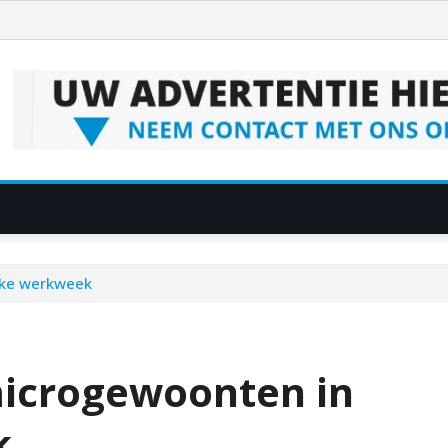
ukke werkweek
 microgewoonten in
k