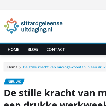
Ga
naar
de
inhoud
HOME
BLOG
CONTACT
Home
De stille kracht van microgewoonten in een dr
NIEUWS
De stille kracht van
een drukke werkwee