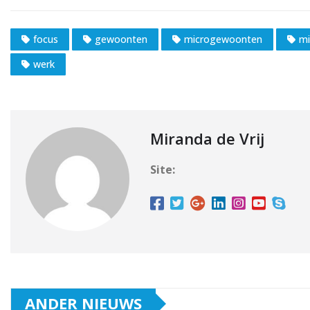
focus
gewoonten
microgewoonten
mi
werk
Miranda de Vrij
Site:
ANDER NIEUWS