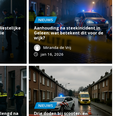
NIEUWS
Westelijke
Aanhouding na steekincident in
ie
Geleen: wat betekent dit voor de
wijk?
Miranda de Vrij
jan 16, 2026
NIEUWS
plosie bij woning
Dodel
NIEUWS
rlengd na
Drie doden bij scooter- en