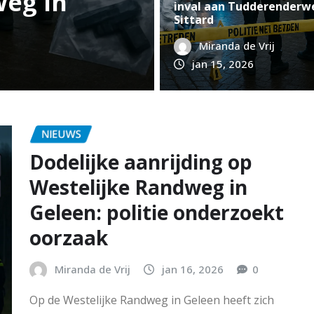
t we
in Geleen: wat w
inval aan Tudderenderw
Sittard
buurt alert blijft
Miranda de Vrij
Miranda de Vrij
jan 14, 2026
jan 15, 2026
NIEUWS
Dodelijke aanrijding op
Westelijke Randweg in
Geleen: politie onderzoekt
oorzaak
Miranda de Vrij
jan 16, 2026
0
Op de Westelijke Randweg in Geleen heeft zich