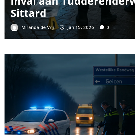
torongeval in Geleen: wa
 al kunnen leren
randa de Vrij
jan 15, 2026
0