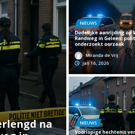
NIEUWS
Dodelijke aanrijding op 
Randweg in Geleen: polit
onderzoekt oorzaak
Miranda de Vrij
jan 16, 2026
NIEUWS
Aanhouding na ex
NIEUWS
Voorlopige hechtenis ve