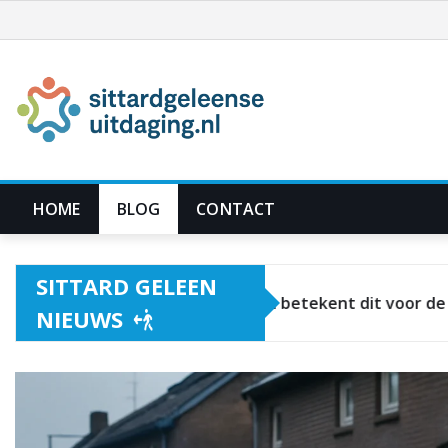
Ga
naar
de
inhoud
HOME
BLOG
CONTACT
SITTARD GELEEN
Voorlopige hechtenis verlengd na inval aan Tudde
NIEUWS