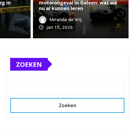
e weten en hoe de
Randw
eg in
motorongeval in Geleen: wat we
nu al kunnen leren
onde
Miranda de Vrij
0
Miranda
jan 15, 2026
ZOEKEN
Zoeken