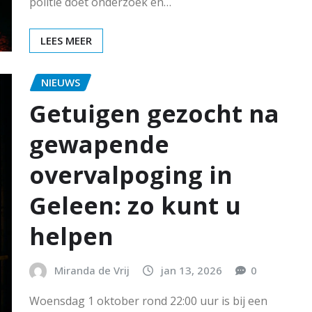
politie doet onderzoek en…
LEES MEER
NIEUWS
Getuigen gezocht na
gewapende
overvalpoging in
Geleen: zo kunt u
helpen
Miranda de Vrij
jan 13, 2026
0
Woensdag 1 oktober rond 22:00 uur is bij een