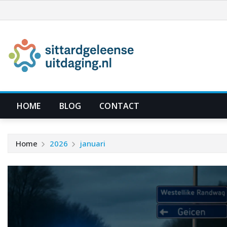
Ga
naar
de
inhoud
HOME
BLOG
CONTACT
Home
2026
januari