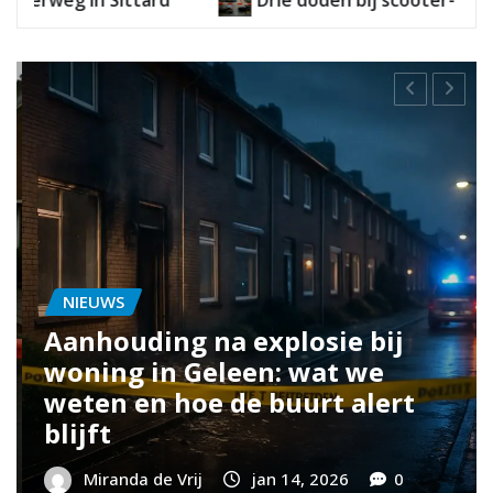
NIEUWS
Aanhouding na steekincide
eleen:
in Geleen: wat betekent dit
ak
voor de wijk?
0
Miranda de Vrij
jan 16, 2026
0