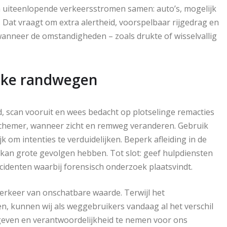
uiteenlopende verkeersstromen samen: auto’s, mogelijk
t. Dat vraagt om extra alertheid, voorspelbaar rijgedrag en
wanneer de omstandigheden – zoals drukte of wisselvallig
lijke randwegen
d, scan vooruit en wees bedacht op plotselinge remacties
f schemer, wanneer zicht en remweg veranderen. Gebruik
 om intenties te verduidelijken. Beperk afleiding in de
an grote gevolgen hebben. Tot slot: geef hulpdiensten
incidenten waarbij forensisch onderzoek plaatsvindt.
t verkeer van onschatbare waarde. Terwijl het
en, kunnen wij als weggebruikers vandaag al het verschil
e geven en verantwoordelijkheid te nemen voor ons