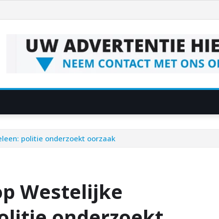
eleen: politie onderzoekt oorzaak
op Westelijke
olitie onderzoekt