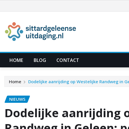
Ga
naar
de
inhoud
HOME
BLOG
CONTACT
Home
Dodelijke aanrijding op Westelijke Randweg in G
NIEUWS
Dodelijke aanrijding 
Randweg in Geleen: p