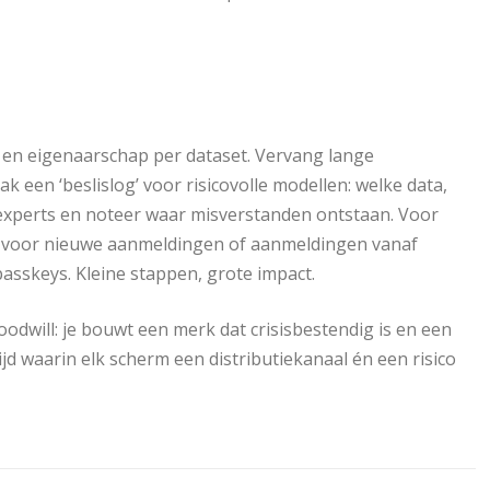
t en eigenaarschap per dataset. Vervang lange
 een ‘beslislog’ voor risicovolle modellen: welke data,
t‑experts en noteer waar misverstanden ontstaan. Voor
g in voor nieuwe aanmeldingen of aanmeldingen vanaf
skeys. Kleine stappen, grote impact.
oodwill: je bouwt een merk dat crisisbestendig is en een
d waarin elk scherm een distributiekanaal én een risico