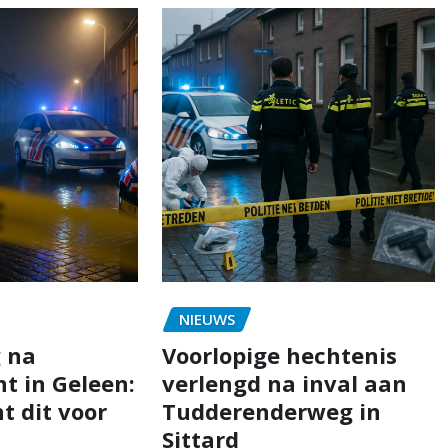
NIEUWS
 na
Voorlopige hechtenis
t in Geleen:
verlengd na inval aan
t dit voor
Tudderenderweg in
Sittard