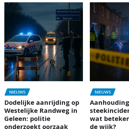
NIEUWS
NIEUWS
Dodelijke aanrijding op
Aanhouding
Westelijke Randweg in
steekinciden
Geleen: politie
wat beteken
onderzoekt oorzaak
de wijk?