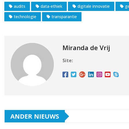
audits
data-ethiek
digitale innovatie
g
technologie
transparantie
Miranda de Vrij
Site:
ANDER NIEUWS