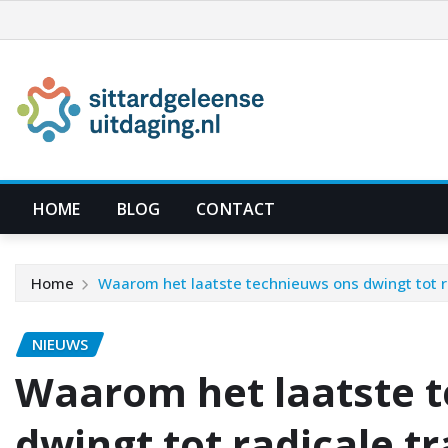
Ga
naar
de
inhoud
HOME
BLOG
CONTACT
Home
Waarom het laatste technieuws ons dwingt tot r
NIEUWS
Waarom het laatste 
dwingt tot radicale t