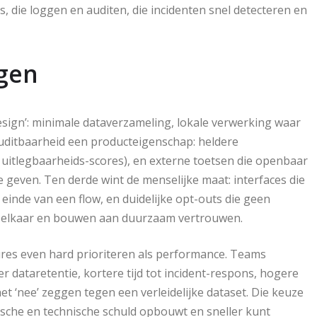
, die loggen en auditen, die incidenten snel detecteren en
ngen
 design’: minimale dataverzameling, lokale verwerking waar
auditbaarheid een producteigenschap: heldere
, uitlegbaarheids-scores), en externe toetsen die openbaar
geven. Ten derde wint de menselijke maat: interfaces die
 einde van een flow, en duidelijke opt-outs die geen
n elkaar en bouwen aan duurzaam vertrouwen.
tures even hard prioriteren als performance. Teams
dataretentie, kortere tijd tot incident-respons, hogere
t ‘nee’ zeggen tegen een verleidelijke dataset. Die keuze
dische en technische schuld opbouwt en sneller kunt