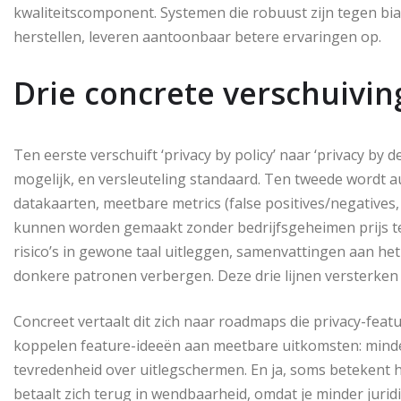
kwaliteitscomponent. Systemen die robuust zijn tegen bias
herstellen, leveren aantoonbaar betere ervaringen op.
Drie concrete verschuivi
Ten eerste verschuift ‘privacy by policy’ naar ‘privacy by
mogelijk, en versleuteling standaard. Ten tweede wordt 
datakaarten, meetbare metrics (false positives/negatives
kunnen worden gemaakt zonder bedrijfsgeheimen prijs te 
risico’s in gewone taal uitleggen, samenvattingen aan het
donkere patronen verbergen. Deze drie lijnen versterke
Concreet vertaalt dit zich naar roadmaps die privacy-fea
koppelen feature-ideeën aan meetbare uitkomsten: minder 
tevredenheid over uitlegschermen. En ja, soms betekent he
betaalt zich terug in wendbaarheid, omdat je minder juri