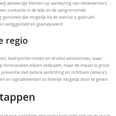
erwijl aanwezige klanten op aanwijzing van medewerkers
e een zoekactie in de wijk en de aangrenzende
 genomen dat mogelijk bij de overval is gebruikt.
 veiliggesteld en geanalyseerd.
e regio
ken, bedrijventerreinen en drukke winkelzones, waar
 op horecazaken blijven zeldzaam, maar de impact is groot
preventie met betere verlichting en zichtbare camera’s.
len en signalementen zo feitelijk mogelijk door te geven.
stappen
lsnog vastzitten. Het onderzoek richt zich op de vraag