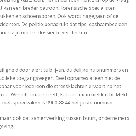
kt van een breder patroon. Forensische specialisten
fdrukken en schoensporen. Ook wordt nagegaan of de
incidenten. De politie benadrukt dat tips, dashcambeelden
nen zijn om het dossier te versterken.
gheid door alert te blijven, duidelijke huisnummers en
p publieke toegangswegen. Deel opnames alleen met de
kbaar voor iedereen die stressklachten ervaart na het
eren. Wie informatie heeft, kan anoniem melden bij Meld
or niet-spoedzaken is 0900-8844 het juiste nummer.
t, maar ook dat samenwerking tussen buurt, ondernemers
geving.