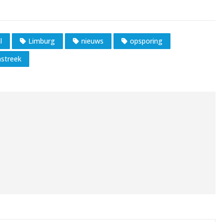
l
Limburg
nieuws
opsporing
nstreek