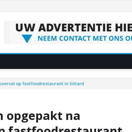
erval op fastfoodrestaurant in Sittard
n opgepakt na
p fastfoodrestaurant