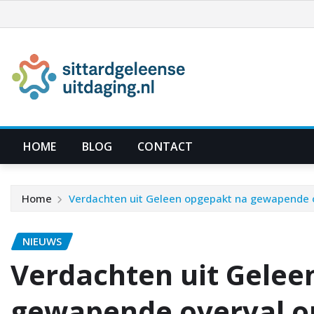
Ga
naar
de
inhoud
HOME
BLOG
CONTACT
Home
Verdachten uit Geleen opgepakt na gewapende ov
NIEUWS
Verdachten uit Gelee
gewapende overval o