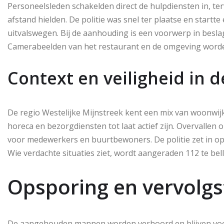
Personeelsleden schakelden direct de hulpdiensten in, t
afstand hielden. De politie was snel ter plaatse en startt
uitvalswegen. Bij de aanhouding is een voorwerp in beslag
Camerabeelden van het restaurant en de omgeving worden
Context en veiligheid in d
De regio Westelijke Mijnstreek kent een mix van woonwij
horeca en bezorgdiensten tot laat actief zijn. Overvallen
voor medewerkers en buurtbewoners. De politie zet in op 
Wie verdachte situaties ziet, wordt aangeraden 112 te bel
Opsporing en vervolg
De aangehouden mannen worden verhoord en blijven voora