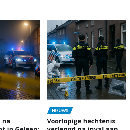
NIEUWS
 na
Voorlopige hechtenis
t in Geleen:
verlengd na inval aan