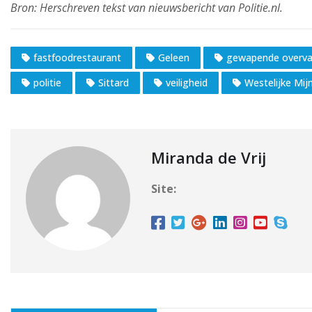
fastfoodrestaurant
Geleen
gewapende overva
politie
Sittard
veiligheid
Westelijke Mij
Miranda de Vrij
Site: