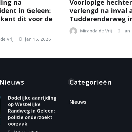
ing na
Voorlopige hechten
ident in Geleen:
verlengd na inval 
kent dit voor de
Tudderenderweg in
Miranda de Vrij
jan
de Vrij
jan 16, 2026
 Nieuws
Categorieën
Dodelijke aanrijding
Nieuws
op Westelijke
Randweg in Geleen:
politie onderzoekt
oorzaak
jan 16, 2026