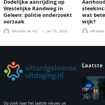
Dodelijke aanrijding op
Aanhoud
Westelijke Randweg in
steekinc
Geleen: politie onderzoekt
wat bete
oorzaak
wijk?
Miranda de Vrij
jan 16, 2026
Miranda 
Laatste
Op zoek naar het laatste nieuws uit