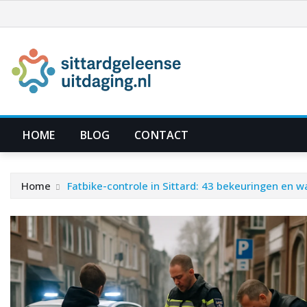
Ga
naar
de
inhoud
HOME
BLOG
CONTACT
Home
Fatbike-controle in Sittard: 43 bekeuringen en w