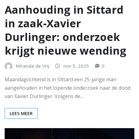
Aanhouding in Sittard
in zaak‑Xavier
Durlinger: onderzoek
krijgt nieuwe wending
Miranda de Vrij
nov 5, 2025
0
Maandagochtend is in Sittard een 25-jarige man
aangehouden in het lopende onderzoek naar de dood
van Xavier Durlinger. Volgens de…
LEES MEER