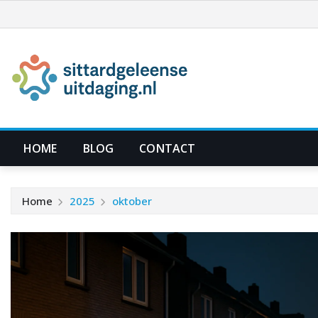
Ga
naar
de
inhoud
HOME
BLOG
CONTACT
Home
2025
oktober