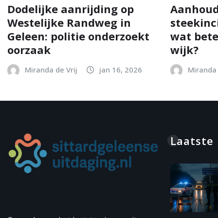
Dodelijke aanrijding op
Aanhoud
Westelijke Randweg in
steekinc
Geleen: politie onderzoekt
wat bete
oorzaak
wijk?
Miranda de Vrij
jan 16, 2026
Miranda 
Laatste