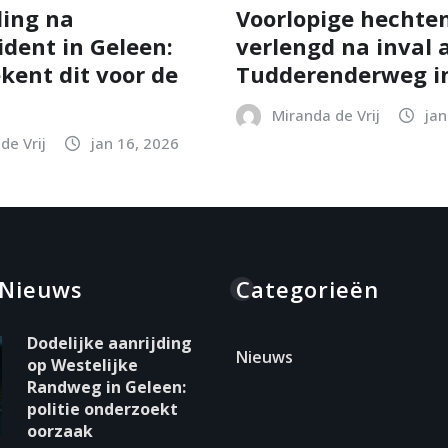
ing na
Voorlopige hechten
ident in Geleen:
verlengd na inval 
kent dit voor de
Tudderenderweg in
Miranda de Vrij
jan
de Vrij
jan 16, 2026
 Nieuws
Categorieën
Dodelijke aanrijding
Nieuws
op Westelijke
Randweg in Geleen:
politie onderzoekt
oorzaak