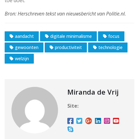
toe doet.
aandacht
digitale minimalisme
focus
gewoonten
productiviteit
technologie
welzijn
Miranda de Vrij
Site: