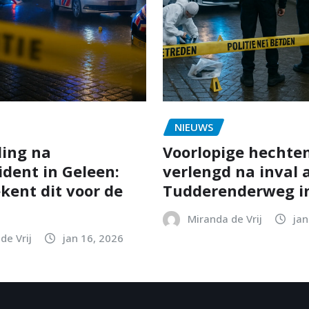
NIEUWS
ing na
Voorlopige hechten
ident in Geleen:
verlengd na inval 
kent dit voor de
Tudderenderweg in
Miranda de Vrij
jan
de Vrij
jan 16, 2026