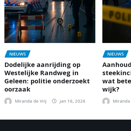
NIEUWS
NIEUWS
Dodelijke aanrijding op
Aanhoud
Westelijke Randweg in
steekinc
Geleen: politie onderzoekt
wat bete
oorzaak
wijk?
Miranda de Vrij
jan 16, 2026
Miranda 