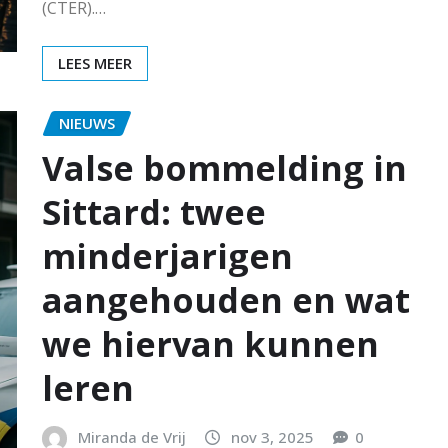
(CTER).…
LEES MEER
NIEUWS
Valse bommelding in
Sittard: twee
minderjarigen
aangehouden en wat
we hiervan kunnen
leren
Miranda de Vrij
nov 3, 2025
0