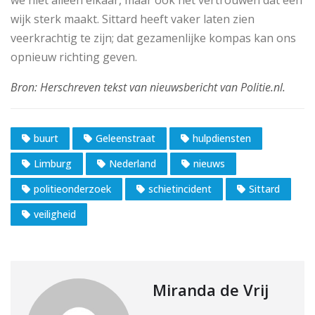
we niet alleen elkaar, maar ook het vertrouwen dat een
wijk sterk maakt. Sittard heeft vaker laten zien
veerkrachtig te zijn; dat gezamenlijke kompas kan ons
opnieuw richting geven.
buurt
Geleenstraat
hulpdiensten
Limburg
Nederland
nieuws
politieonderzoek
schietincident
Sittard
veiligheid
Miranda de Vrij