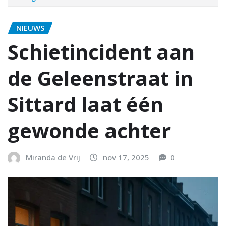
NIEUWS
Schietincident aan
de Geleenstraat in
Sittard laat één
gewonde achter
Miranda de Vrij
nov 17, 2025
0