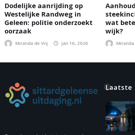
Dodelijke aanrijding op
Aanhoud
Westelijke Randweg in
steekinc
Geleen: politie onderzoekt
wat bete
oorzaak
wijk?
Miranda de Vrij
jan 16, 2026
Miranda 
Laatste