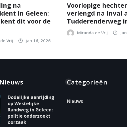
ing na
Voorlopige hechten
ident in Geleen:
verlengd na inval 
kent dit voor de
Tudderenderweg in
Miranda de Vrij
jan
de Vrij
jan 16, 2026
 Nieuws
Categorieën
Dodelijke aanrijding
Nieuws
op Westelijke
Randweg in Geleen:
politie onderzoekt
oorzaak