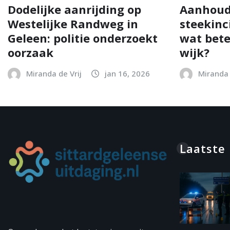
Dodelijke aanrijding op
Aanhoud
Westelijke Randweg in
steekinc
Geleen: politie onderzoekt
wat bete
oorzaak
wijk?
Miranda de Vrij
jan 16, 2026
Miranda 
Laatste