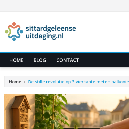
Ga
naar
de
inhoud
HOME
BLOG
CONTACT
Home
De stille revolutie op 3 vierkante meter: balkoni