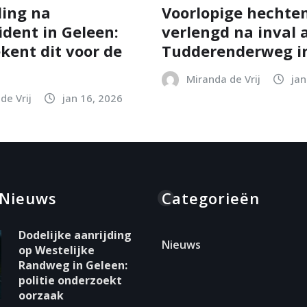
ing na
Voorlopige hechten
ident in Geleen:
verlengd na inval 
kent dit voor de
Tudderenderweg in
Miranda de Vrij
jan
de Vrij
jan 16, 2026
 Nieuws
Categorieën
Dodelijke aanrijding
Nieuws
op Westelijke
Randweg in Geleen:
politie onderzoekt
oorzaak