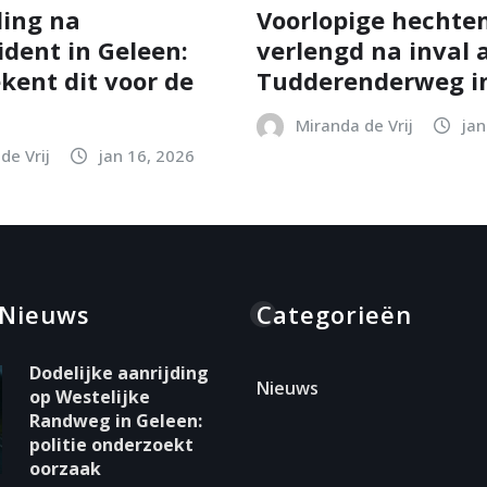
ing na
Voorlopige hechten
ident in Geleen:
verlengd na inval 
kent dit voor de
Tudderenderweg in
Miranda de Vrij
jan
de Vrij
jan 16, 2026
 Nieuws
Categorieën
Dodelijke aanrijding
Nieuws
op Westelijke
Randweg in Geleen:
politie onderzoekt
oorzaak