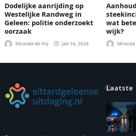
Dodelijke aanrijding op
Aanhoud
Westelijke Randweg in
steekinc
Geleen: politie onderzoekt
wat bete
oorzaak
wijk?
Miranda de Vrij
jan 16, 2026
Miranda 
Laatste