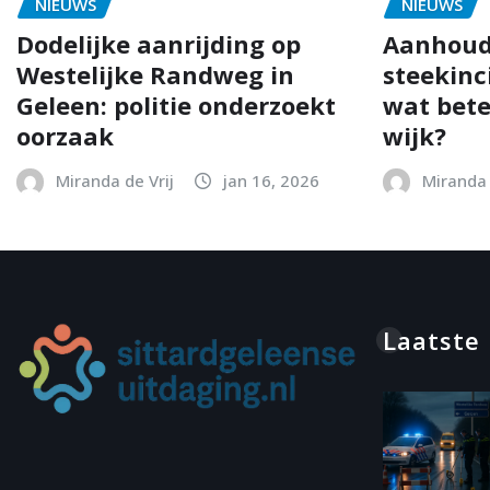
NIEUWS
NIEUWS
Dodelijke aanrijding op
Aanhoud
Westelijke Randweg in
steekinc
Geleen: politie onderzoekt
wat bete
oorzaak
wijk?
Miranda de Vrij
jan 16, 2026
Miranda 
Laatste