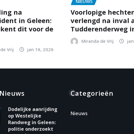
NIEUWS
ing na
Voorlopige hechten
ident in Geleen:
verlengd na inval 
kent dit voor de
Tudderenderweg in
Miranda de Vrij
jan
de Vrij
jan 16, 2026
 Nieuws
Categorieën
Dodelijke aanrijding
Nieuws
op Westelijke
Randweg in Geleen:
politie onderzoekt