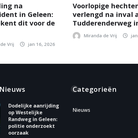
ing na
Voorlopige hechten
ident in Geleen:
verlengd na inval 
kent dit voor de
Tudderenderweg in
Miranda de Vrij
jan
de Vrij
jan 16, 2026
 Nieuws
Categorieën
Dodelijke aanrijding
Nieuws
op Westelijke
Randweg in Geleen:
politie onderzoekt
oorzaak