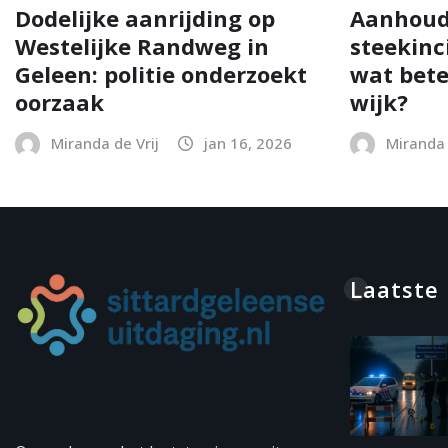
Dodelijke aanrijding op
Aanhoud
Westelijke Randweg in
steekinc
Geleen: politie onderzoekt
wat bete
oorzaak
wijk?
Miranda de Vrij
jan 16, 2026
Miranda 
Laatste