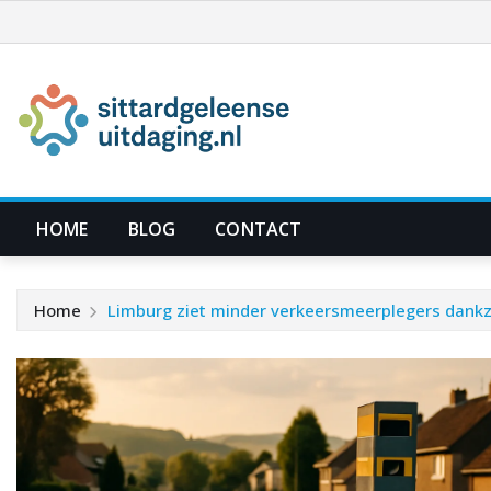
Ga
naar
de
inhoud
HOME
BLOG
CONTACT
Home
Limburg ziet minder verkeersmeerplegers dankzi