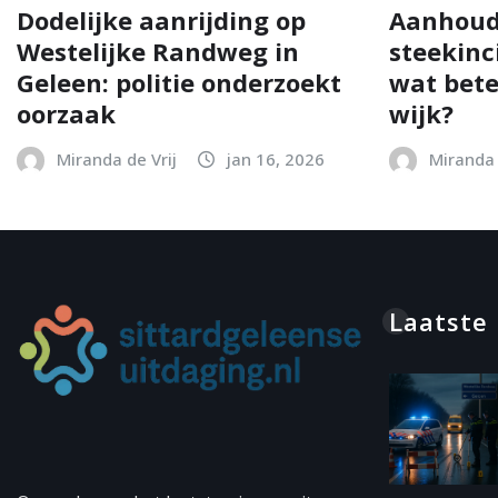
Dodelijke aanrijding op
Aanhoud
Westelijke Randweg in
steekinc
Geleen: politie onderzoekt
wat bete
oorzaak
wijk?
Miranda de Vrij
jan 16, 2026
Miranda 
Laatste