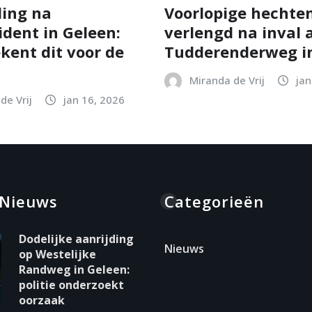
ing na
Voorlopige hechten
ident in Geleen:
verlengd na inval 
kent dit voor de
Tudderenderweg in
Miranda de Vrij
jan
de Vrij
jan 16, 2026
 Nieuws
Categorieën
Dodelijke aanrijding
Nieuws
op Westelijke
Randweg in Geleen:
politie onderzoekt
oorzaak