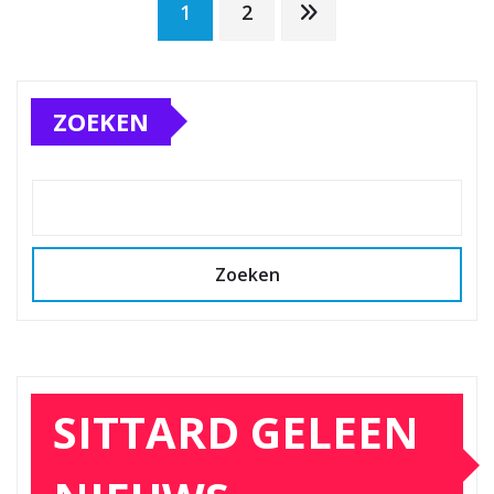
Berichten
1
2
paginering
ZOEKEN
Zoeken
SITTARD GELEEN