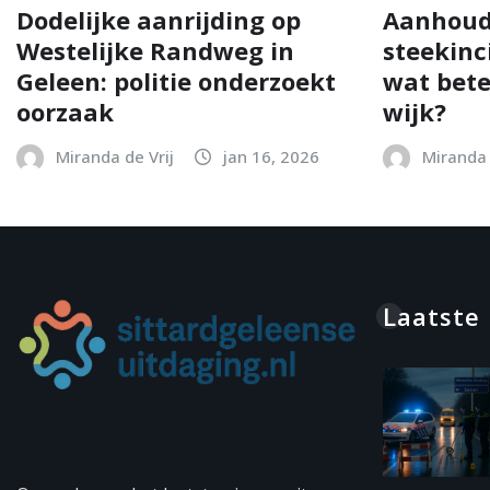
Dodelijke aanrijding op
Aanhoud
Westelijke Randweg in
steekinc
Geleen: politie onderzoekt
wat bete
oorzaak
wijk?
Miranda de Vrij
jan 16, 2026
Miranda 
Laatste