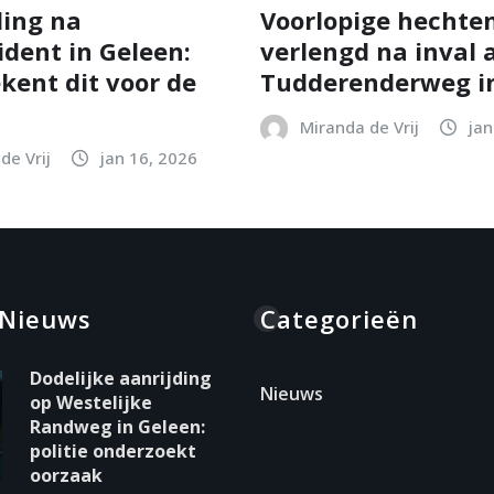
ing na
Voorlopige hechten
ident in Geleen:
verlengd na inval 
kent dit voor de
Tudderenderweg in
Miranda de Vrij
jan
de Vrij
jan 16, 2026
 Nieuws
Categorieën
Dodelijke aanrijding
Nieuws
op Westelijke
Randweg in Geleen:
politie onderzoekt
oorzaak