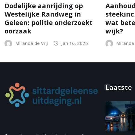
Dodelijke aanrijding op
Aanhoud
Westelijke Randweg in
steekinc
Geleen: politie onderzoekt
wat bete
oorzaak
wijk?
Miranda de Vrij
jan 16, 2026
Miranda 
Laatste