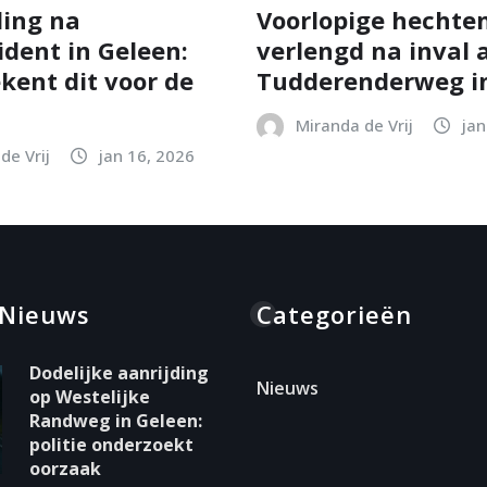
ing na
Voorlopige hechten
ident in Geleen:
verlengd na inval 
kent dit voor de
Tudderenderweg in
Miranda de Vrij
jan
de Vrij
jan 16, 2026
 Nieuws
Categorieën
Dodelijke aanrijding
Nieuws
op Westelijke
Randweg in Geleen:
politie onderzoekt
oorzaak